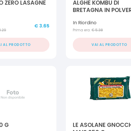
O ZERO LASAGNE
ALGHE KOMBU DI
BRETAGNA IN POLVER
G
In Riordino
€
3.65
3.29
Prima era:
€
5.38
I AL PRODOTTO
VAI AL PRODOTTO
0 G
LE ASOLANE GNOCCH