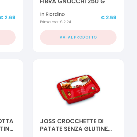
FIBRA GNOCCHI 250 G
In Riordino
€
2.69
€
2.59
Prima era:
€
2.24
VAI AL PRODOTTO
COTTA
JOSS CROCCHETTE DI
TINE
PATATE SENZA GLUTINE
250 G