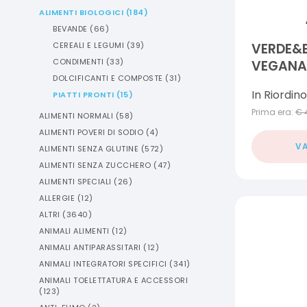
ALIMENTI BIOLOGICI
(
184
)
BEVANDE
(
66
)
CEREALI E LEGUMI
(
39
)
VERDE&B
CONDIMENTI
(
33
)
VEGANA 
DOLCIFICANTI E COMPOSTE
(
31
)
GIRASOL
In Riordino
PIATTI PRONTI
(
15
)
KARITE' 
Prima era:
€
ALIMENTI NORMALI
(
58
)
ALIMENTI POVERI DI SODIO
(
4
)
VA
ALIMENTI SENZA GLUTINE
(
572
)
ALIMENTI SENZA ZUCCHERO
(
47
)
ALIMENTI SPECIALI
(
26
)
ALLERGIE
(
12
)
ALTRI
(
3640
)
ANIMALI ALIMENTI
(
12
)
ANIMALI ANTIPARASSITARI
(
12
)
ANIMALI INTEGRATORI SPECIFICI
(
341
)
ANIMALI TOELETTATURA E ACCESSORI
(
123
)