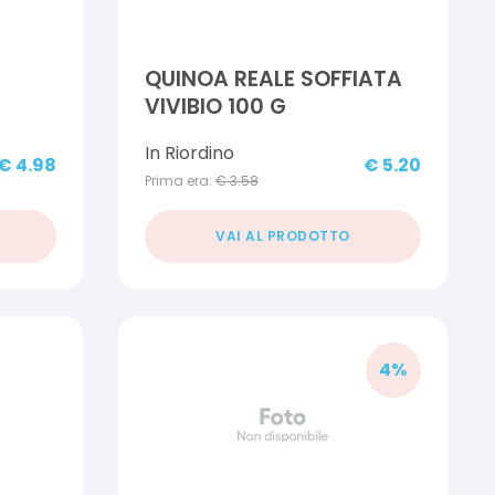
QUINOA REALE SOFFIATA
VIVIBIO 100 G
In Riordino
€
4.98
€
5.20
Prima era:
€
3.58
VAI AL PRODOTTO
4
%