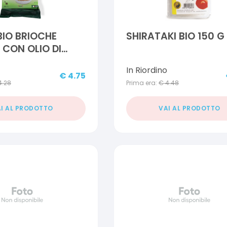
IO BRIOCHE
SHIRATAKI BIO 150 G
CON OLIO DI
E E BURRO DI
In Riordino
180 G
€
4.75
4.28
Prima era:
€
4.48
I AL PRODOTTO
VAI AL PRODOTTO