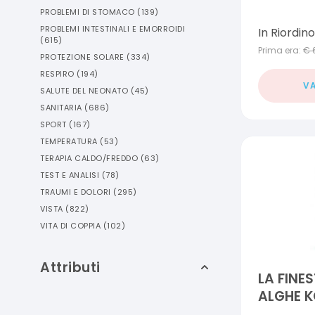
PROBLEMI DI STOMACO
(
139
)
PROBLEMI INTESTINALI E EMORROIDI
In Riordino
(
615
)
Prima era:
€
PROTEZIONE SOLARE
(
334
)
RESPIRO
(
194
)
VA
SALUTE DEL NEONATO
(
45
)
SANITARIA
(
686
)
SPORT
(
167
)
TEMPERATURA
(
53
)
TERAPIA CALDO/FREDDO
(
63
)
TEST E ANALISI
(
78
)
TRAUMI E DOLORI
(
295
)
VISTA
(
822
)
VITA DI COPPIA
(
102
)
Attributi
LA FINE
ALGHE 