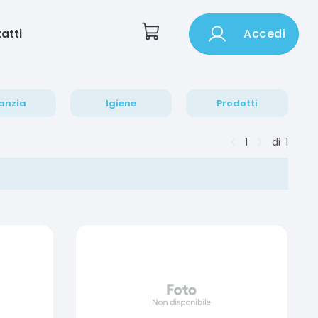
atti
Accedi
anzia
Igiene
Prodotti
1
di
1