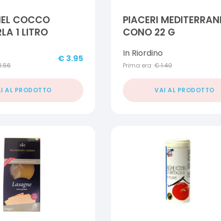
EL COCCO
PIACERI MEDITERRAN
A 1 LITRO
CONO 22 G
In Riordino
€
3.95
3.56
Prima era:
€
1.40
I AL PRODOTTO
VAI AL PRODOTTO