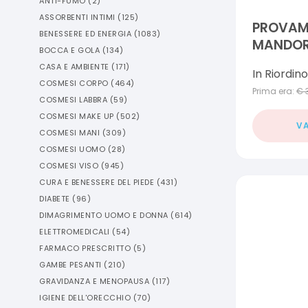
ANTI-FUMO
(
2
)
ASSORBENTI INTIMI
(
125
)
PROVAM
BENESSERE ED ENERGIA
(
1083
)
MANDORL
BOCCA E GOLA
(
134
)
CASA E AMBIENTE
(
171
)
In Riordino
COSMESI CORPO
(
464
)
Prima era:
€
COSMESI LABBRA
(
59
)
COSMESI MAKE UP
(
502
)
VA
COSMESI MANI
(
309
)
COSMESI UOMO
(
28
)
COSMESI VISO
(
945
)
CURA E BENESSERE DEL PIEDE
(
431
)
DIABETE
(
96
)
DIMAGRIMENTO UOMO E DONNA
(
614
)
ELETTROMEDICALI
(
54
)
FARMACO PRESCRITTO
(
5
)
GAMBE PESANTI
(
210
)
GRAVIDANZA E MENOPAUSA
(
117
)
IGIENE DELL'ORECCHIO
(
70
)