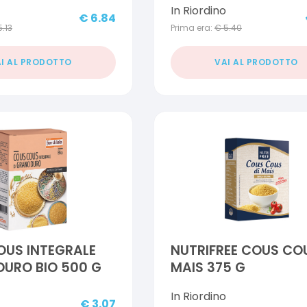
In Riordino
€
6.84
5.13
Prima era:
€
5.40
I AL PRODOTTO
VAI AL PRODOTTO
OUS INTEGRALE
NUTRIFREE COUS CO
URO BIO 500 G
MAIS 375 G
In Riordino
€
3.07