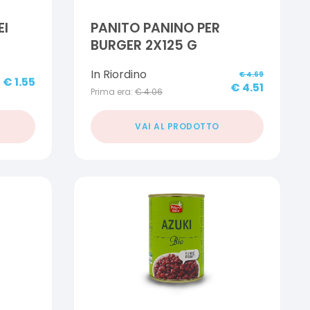
EI
PANITO PANINO PER
BURGER 2X125 G
In Riordino
€
4.69
€
1.55
€
4.51
Prima era:
€
4.06
VAI AL PRODOTTO