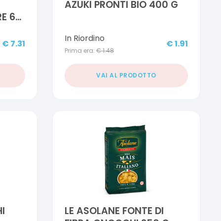
AZUKI PRONTI BIO 400 G
E 60
In Riordino
€
7.31
€
1.91
Prima era:
€
1.48
VAI AL PRODOTTO
I
LE ASOLANE FONTE DI