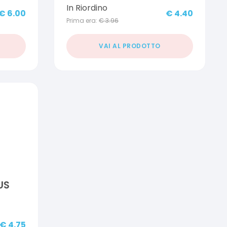
In Riordino
€
6.00
€
4.40
Prima era:
€
3.96
VAI AL PRODOTTO
US
€
4.75