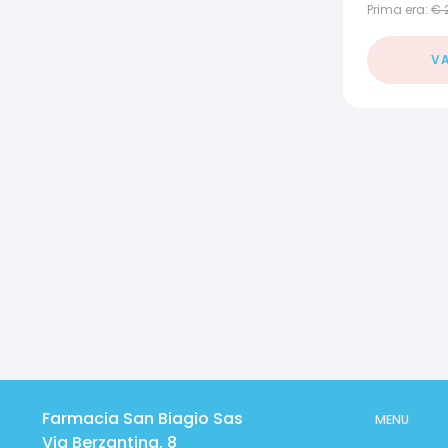
Prima era:
€
VA
Farmacia San Biagio Sas
MENU
Via Berzantina, 8