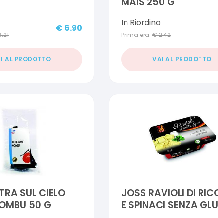
MAIS 250 G
In Riordino
€
6.90
6.21
Prima era:
€
2.42
I AL PRODOTTO
VAI AL PRODOTTO
STRA SUL CIELO
JOSS RAVIOLI DI RI
KOMBU 50 G
E SPINACI SENZA GLU
220 G