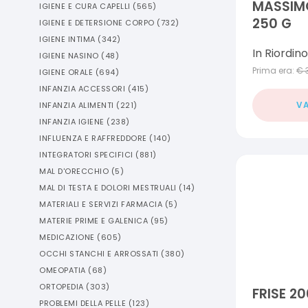
MASSIM
IGIENE E CURA CAPELLI
(
565
)
250 G
IGIENE E DETERSIONE CORPO
(
732
)
IGIENE INTIMA
(
342
)
In Riordino
IGIENE NASINO
(
48
)
Prima era:
€
IGIENE ORALE
(
694
)
INFANZIA ACCESSORI
(
415
)
VA
INFANZIA ALIMENTI
(
221
)
INFANZIA IGIENE
(
238
)
INFLUENZA E RAFFREDDORE
(
140
)
INTEGRATORI SPECIFICI
(
881
)
MAL D'ORECCHIO
(
5
)
MAL DI TESTA E DOLORI MESTRUALI
(
14
)
MATERIALI E SERVIZI FARMACIA
(
5
)
MATERIE PRIME E GALENICA
(
95
)
MEDICAZIONE
(
605
)
OCCHI STANCHI E ARROSSATI
(
380
)
OMEOPATIA
(
68
)
ORTOPEDIA
(
303
)
FRISE 20
PROBLEMI DELLA PELLE
(
123
)