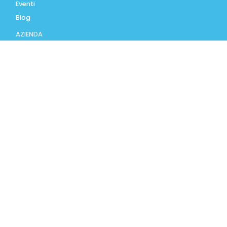
Eventi
Blog
AZIENDA
Contatti
Accedi
Registrati
Privacy Policy
Condizioni d'uso
INFORMAZIONI
Condizioni di vendita
Modalità e costi di
spedizione
Pagamenti accettati
Assistenza Clienti