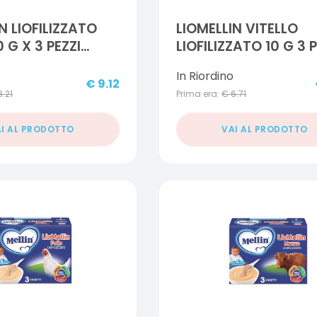
 LIOFILIZZATO
LIOMELLIN VITELLO
 G X 3 PEZZI
LIOFILIZZATO 10 G 3 P
 SPECIALE
In Riordino
€
9.12
8.21
Prima era:
€
6.71
I AL PRODOTTO
VAI AL PRODOTTO