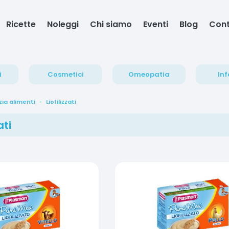
Ricette
Noleggi
Chi siamo
Eventi
Blog
Cont
i
Cosmetici
Omeopatia
Inf
zia alimenti
Liofilizzati
ati