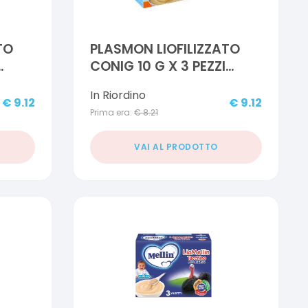
TO
PLASMON LIOFILIZZATO
CONIG 10 G X 3 PEZZI
OFFERTA SPECIALE
In Riordino
€
9.12
€
9.12
Prima era:
€
8.21
VAI AL PRODOTTO