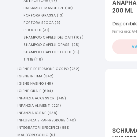
ANTIFORFORA
(
47
)
ANAPHA
BALSAMO E MASCHERE
(
38
)
200 ML
FORFORA GRASSA
(
13
)
Disponibil
FORFORA SECCA
(
9
)
PIDOCCHI
(
31
)
Prima era:
€
SHAMPOO CAPELLI DELICATI
(
109
)
SHAMPOO CAPELLI GRASSI
(
25
)
VA
SHAMPOO CAPELLI SECCHI
(
15
)
TINTE
(
116
)
IGIENE E DETERSIONE CORPO
(
732
)
IGIENE INTIMA
(
342
)
IGIENE NASINO
(
48
)
IGIENE ORALE
(
694
)
INFANZIA ACCESSORI
(
415
)
INFANZIA ALIMENTI
(
221
)
INFANZIA IGIENE
(
238
)
INFLUENZA E RAFFREDDORE
(
140
)
INTEGRATORI SPECIFICI
(
881
)
SCHIUM
MAL D'ORECCHIO
(
5
)