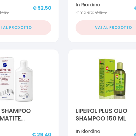
In Riordino
€
52.50
47.25
Prima era:
€
12.15
I AL PRODOTTO
VAI AL PRODOTTO
X SHAMPOO
LIPEROL PLUS OLIO
MATITE
SHAMPOO 150 ML
ICA 300 ML
In Riordino
€
29.40