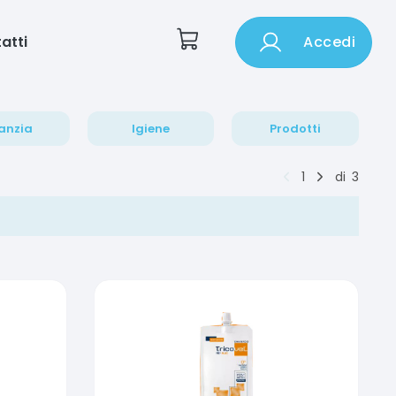
atti
Accedi
anzia
Igiene
Prodotti
1
di
3