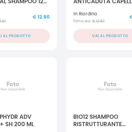
AL SHAMPOO 125
ANTICADUTA CAPELLI
ML
In Riordino
€
12.90
11.61
Prima era:
€
12.87
I AL PRODOTTO
VAI AL PRODOTTO
 PHYDR ADV
BIO12 SHAMPOO
+ SH 200 ML
RISTRUTTURANTE
MULTIATTIVO 250 M