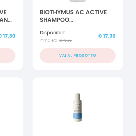
VE
BIOTHYMUS AC ACTIVE
ANTE
SHAMPOO
RISTRUTTURANTE DONNA
Disponibile
200 ML
€
17.30
€
17.30
Prima era:
€
13.23
VAI AL PRODOTTO