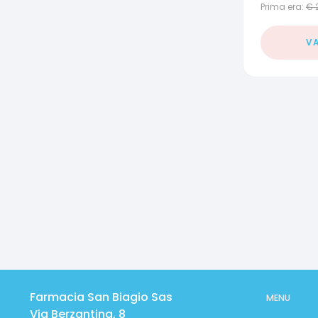
Prima era:
€
VA
Farmacia San Biagio Sas
MENU
Via Berzantina, 8