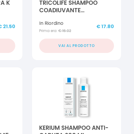
A K
TRICOLIFE SHAMPOO
COADIUVANTE
ANTICADUTA 200 ML
In Riordino
€
21.50
€
17.80
Prima era:
€
16.02
VAI AL PRODOTTO
KERIUM SHAMPOO ANTI-