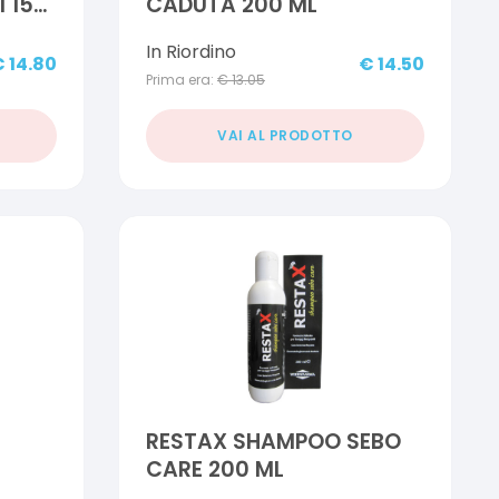
 150
CADUTA 200 ML
In Riordino
€
14.80
€
14.50
Prima era:
€
13.05
VAI AL PRODOTTO
RESTAX SHAMPOO SEBO
CARE 200 ML
L