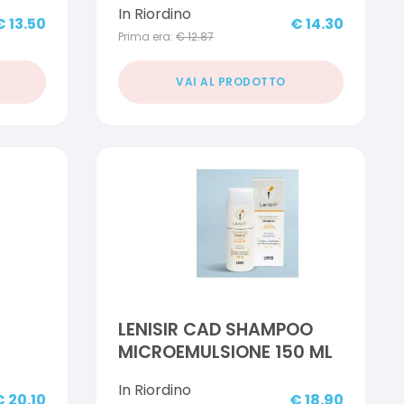
In Riordino
€
13.50
€
14.30
Prima era:
€
12.87
VAI AL PRODOTTO
LENISIR CAD SHAMPOO
MICROEMULSIONE 150 ML
In Riordino
€
20.10
€
18.90