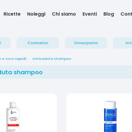
Ricette
Noleggi
Chi siamo
Eventi
Blog
Cont
i
Cosmetici
Omeopatia
Inf
e e cura capelli
Anticaduta shampoo
duta shampoo