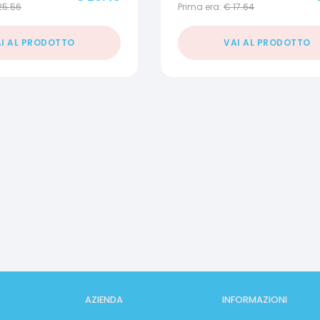
25.56
Prima era:
€
17.64
I AL PRODOTTO
VAI AL PRODOTTO
AZIENDA
INFORMAZIONI