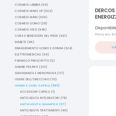
COSMESI LABBRA
(
59
)
DERCOS
COSMESI MAKE UP
(
502
)
ENERGIZ
COSMESI MANI
(
309
)
COSMESI UOMO
(
28
)
Disponibil
COSMESI VISO
(
945
)
Prima era:
€
CURA E BENESSERE DEL PIEDE
(
431
)
DIABETE
(
96
)
VA
DIMAGRIMENTO UOMO E DONNA
(
614
)
ELETTROMEDICALI
(
54
)
FARMACO PRESCRITTO
(
5
)
GAMBE PESANTI
(
210
)
GRAVIDANZA E MENOPAUSA
(
117
)
IGIENE DELL'ORECCHIO
(
70
)
IGIENE E CURA CAPELLI
(
565
)
ACCESSORI CAPELLI
(
1
)
ANTICADUTA INTEGRATORI
(
78
)
ANTICADUTA SHAMPOO
(
37
)
ANTICADUTA TRATTAMENTI
(
46
)