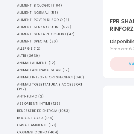
ALIMENTI BIOLOGICI
(
184
)
ALIMENTI NORMALI
(
58
)
ALIMENTI POVERI DI SODIO
(
4
)
FPR SH
ALIMENTI SENZA GLUTINE
(
572
)
RINFORZ
ALIMENTI SENZA ZUCCHERO
(
47
)
Disponibil
ALIMENTI SPECIALI
(
26
)
ALLERGIE
(
12
)
Prima era:
€
ALTRI
(
3639
)
ANIMALI ALIMENTI
(
12
)
VA
ANIMALI ANTIPARASSITARI
(
12
)
ANIMALI INTEGRATORI SPECIFICI
(
340
)
ANIMALI TOELETTATURA E ACCESSORI
(
122
)
ANTI-FUMO
(
2
)
ASSORBENTI INTIMI
(
125
)
BENESSERE ED ENERGIA
(
1083
)
BOCCA E GOLA
(
134
)
CASA E AMBIENTE
(
171
)
COSMESI CORPO
(
464
)