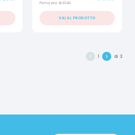
Prima era:
€
17.01
VAI AL PRODOTTO
1
di
3