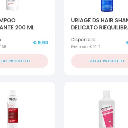
AMPOO
URIAGE DS HAIR SH
ANTE 200 ML
DELICATO RIEQUILIB
200 ML
e
Disponibile
€
9.90
7.65
Prima era:
€
10.17
I AL PRODOTTO
VAI AL PRODOTTO