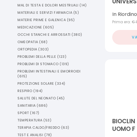
UNIVERS
MAL DI TESTA E DOLORI MESTRUALI
(
14
)
ML
MATERIALI E SERVIZI FARMACIA
(
5
)
In Riordino
MATERIE PRIME E GALENICA
(
95
)
Prima era:
€
MEDICAZIONE
(
605
)
OCCHI STANCHI E ARROSSATI
(
380
)
VA
OMEOPATIA
(
68
)
ORTOPEDIA
(
303
)
PROBLEMI DELLA PELLE
(
123
)
PROBLEMI DI STOMACO
(
139
)
PROBLEMI INTESTINALI E EMORROIDI
(
615
)
PROTEZIONE SOLARE
(
334
)
RESPIRO
(
194
)
SALUTE DEL NEONATO
(
45
)
SANITARIA
(
686
)
SPORT
(
167
)
BIOCLIN
TEMPERATURA
(
53
)
UOMO F 
TERAPIA CALDO/FREDDO
(
63
)
TEST E ANALISI
(
78
)