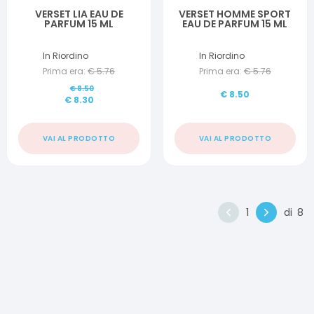
VERSET LIA EAU DE
VERSET HOMME SPORT
PARFUM 15 ML
EAU DE PARFUM 15 ML
In Riordino
In Riordino
Prima era:
€
5.76
Prima era:
€
5.76
€
8.50
€
8.50
€
8.30
VAI AL PRODOTTO
VAI AL PRODOTTO
1
di
8