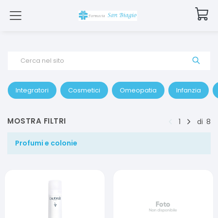
Cerca nel sito
Integratori
Cosmetici
Omeopatia
Infanzia
MOSTRA FILTRI
1
di
8
Profumi e colonie