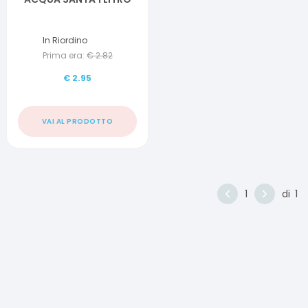
In Riordino
Prima era:
€
2.82
€
2.95
VAI AL PRODOTTO
1
di
1