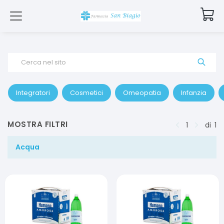
Cerca nel sito
Integratori
Cosmetici
Omeopatia
Infanzia
MOSTRA FILTRI
1
di
1
Acqua