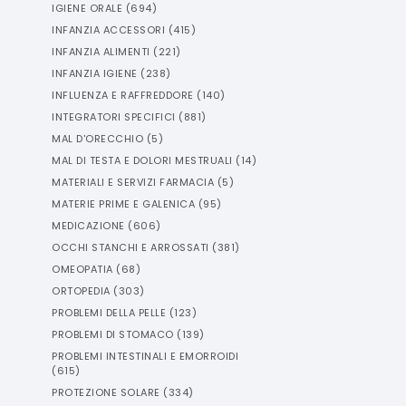
IGIENE ORALE
(
694
)
INFANZIA ACCESSORI
(
415
)
INFANZIA ALIMENTI
(
221
)
INFANZIA IGIENE
(
238
)
INFLUENZA E RAFFREDDORE
(
140
)
INTEGRATORI SPECIFICI
(
881
)
MAL D'ORECCHIO
(
5
)
MAL DI TESTA E DOLORI MESTRUALI
(
14
)
MATERIALI E SERVIZI FARMACIA
(
5
)
MATERIE PRIME E GALENICA
(
95
)
MEDICAZIONE
(
606
)
OCCHI STANCHI E ARROSSATI
(
381
)
OMEOPATIA
(
68
)
ORTOPEDIA
(
303
)
PROBLEMI DELLA PELLE
(
123
)
PROBLEMI DI STOMACO
(
139
)
PROBLEMI INTESTINALI E EMORROIDI
(
615
)
PROTEZIONE SOLARE
(
334
)