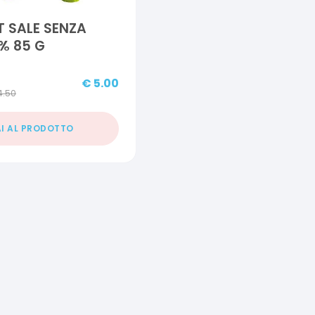
 SALE SENZA
% 85 G
€
5.00
4.50
I AL PRODOTTO