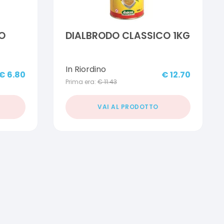
O
DIALBRODO CLASSICO 1KG
In Riordino
€
6.80
€
12.70
Prima era:
€
11.43
VAI AL PRODOTTO