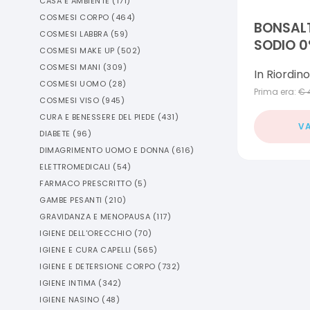
CASA E AMBIENTE
(
171
)
COSMESI CORPO
(
464
)
BONSALT
COSMESI LABBRA
(
59
)
SODIO 0
COSMESI MAKE UP
(
502
)
COSMESI MANI
(
309
)
In Riordino
COSMESI UOMO
(
28
)
Prima era:
€
COSMESI VISO
(
945
)
CURA E BENESSERE DEL PIEDE
(
431
)
VA
DIABETE
(
96
)
DIMAGRIMENTO UOMO E DONNA
(
616
)
ELETTROMEDICALI
(
54
)
FARMACO PRESCRITTO
(
5
)
GAMBE PESANTI
(
210
)
GRAVIDANZA E MENOPAUSA
(
117
)
IGIENE DELL'ORECCHIO
(
70
)
IGIENE E CURA CAPELLI
(
565
)
IGIENE E DETERSIONE CORPO
(
732
)
IGIENE INTIMA
(
342
)
IGIENE NASINO
(
48
)