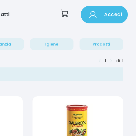
atti
Accedi
anzia
Igiene
Prodotti
1
di
1