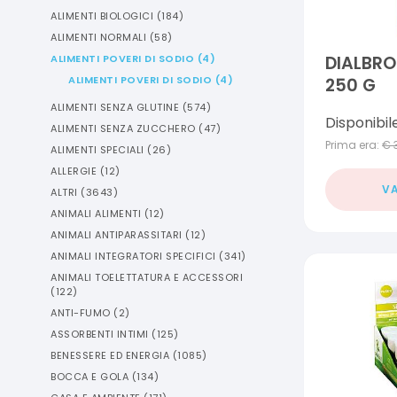
ALIMENTI BIOLOGICI
(
184
)
ALIMENTI NORMALI
(
58
)
ALIMENTI POVERI DI SODIO
(
4
)
DIALBR
ALIMENTI POVERI DI SODIO
(
4
)
250 G
ALIMENTI SENZA GLUTINE
(
574
)
Disponibil
ALIMENTI SENZA ZUCCHERO
(
47
)
Prima era:
€
ALIMENTI SPECIALI
(
26
)
ALLERGIE
(
12
)
VA
ALTRI
(
3643
)
ANIMALI ALIMENTI
(
12
)
ANIMALI ANTIPARASSITARI
(
12
)
ANIMALI INTEGRATORI SPECIFICI
(
341
)
ANIMALI TOELETTATURA E ACCESSORI
(
122
)
ANTI-FUMO
(
2
)
ASSORBENTI INTIMI
(
125
)
BENESSERE ED ENERGIA
(
1085
)
BOCCA E GOLA
(
134
)