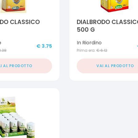
ODO CLASSICO
DIALBRODO CLASSIC
500 G
e
In Riordino
€
3.75
3.38
Prima era:
€
6.12
I AL PRODOTTO
VAI AL PRODOTTO