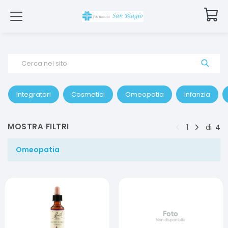
Cerca nel sito
Integratori
Cosmetici
Omeopatia
Infanzia
MOSTRA FILTRI
1
di
4
Omeopatia