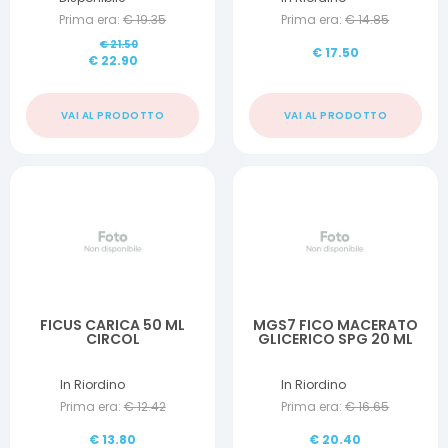
Prima era:
€
19.35
Prima era:
€
14.85
€
21.50
€
17.50
€
22.90
VAI AL PRODOTTO
VAI AL PRODOTTO
FICUS CARICA 50 ML
MGS7 FICO MACERATO
CIRCOL
GLICERICO SPG 20 ML
In Riordino
In Riordino
Prima era:
€
12.42
Prima era:
€
16.65
€
13.80
€
20.40