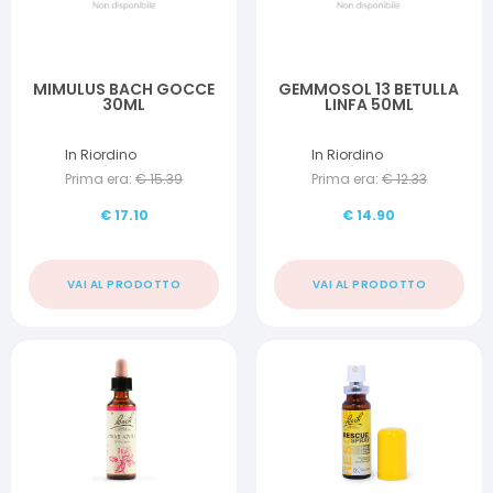
MIMULUS BACH GOCCE
GEMMOSOL 13 BETULLA
30ML
LINFA 50ML
In Riordino
In Riordino
Prima era:
€
15.39
Prima era:
€
12.33
€
17.10
€
14.90
VAI AL PRODOTTO
VAI AL PRODOTTO