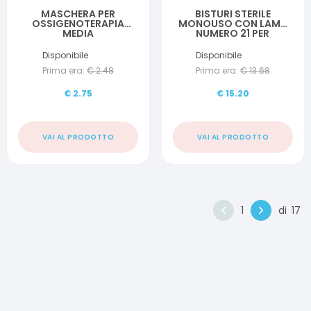
MASCHERA PER
BISTURI STERILE
OSSIGENOTERAPIA
MONOUSO CON LAMA
MEDIA
NUMERO 21 PER
CONCENTRAZIONE CON
MEDICAZIONE E
2 TUBI PROLUNGA 2
PICCOLA CHIRURGIA 10
Disponibile
Disponibile
METRI
PEZZI
Prima era:
€
2.48
Prima era:
€
13.68
€
2.75
€
15.20
VAI AL PRODOTTO
VAI AL PRODOTTO
1
di
17