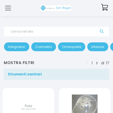
Cerca nel sito
Integratori
Cosmetici
Omeopatia
Infanzia
MOSTRA FILTRI
1
di
17
Strumenti sanitari