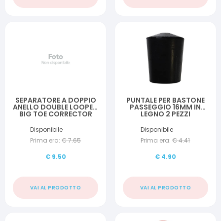
SEPARATORE A DOPPIO
PUNTALE PER BASTONE
ANELLO DOUBLE LOOPED
PASSEGGIO 16MM IN
BIG TOE CORRECTOR
LEGNO 2 PEZZI
PER ALLUCE VALGO E
SECONDO DITO
Disponibile
Disponibile
Prima era:
€
7.65
Prima era:
€
4.41
€
9.50
€
4.90
VAI AL PRODOTTO
VAI AL PRODOTTO