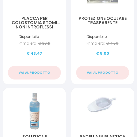
PLACCA PER
PROTEZIONE OCULARE
COLOSTOMIA STOMI
TRASPARENTE
NON INTROFLESSI
DANSAC NOVALIFE TRE 2
CONVESSA RITAGLIABILE
Disponibile
Disponibile
15-42 MM 5 PEZZI
Prima era:
€
39.11
Prima era:
€
4.50
€
43.47
€
5.00
VAI AL PRODOTTO
VAI AL PRODOTTO
SOLUZIONE
PADELLA IN PLASTICA