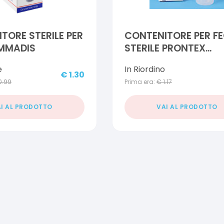
TORE STERILE PER
CONTENITORE PER FE
AMMADIS
STERILE PRONTEX
DIAGNOSTIC BOX
e
In Riordino
€
1.30
0.99
Prima era:
€
1.17
I AL PRODOTTO
VAI AL PRODOTTO