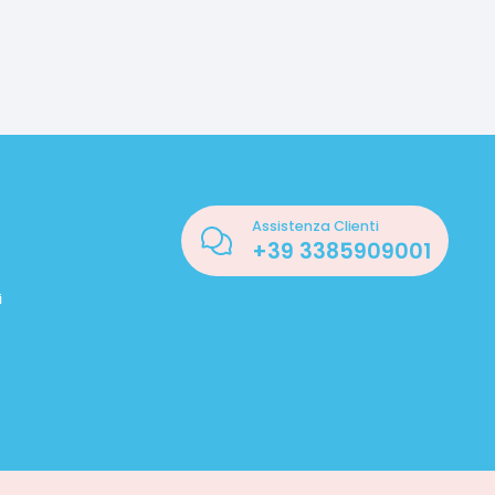
Assistenza Clienti
+39
3385909001
i