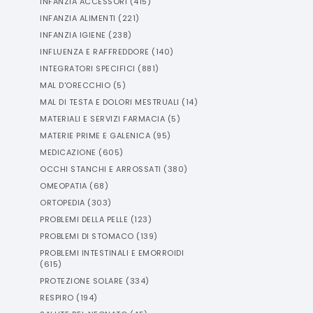
INFANZIA ACCESSORI
(
415
)
INFANZIA ALIMENTI
(
221
)
INFANZIA IGIENE
(
238
)
INFLUENZA E RAFFREDDORE
(
140
)
INTEGRATORI SPECIFICI
(
881
)
MAL D'ORECCHIO
(
5
)
MAL DI TESTA E DOLORI MESTRUALI
(
14
)
MATERIALI E SERVIZI FARMACIA
(
5
)
MATERIE PRIME E GALENICA
(
95
)
MEDICAZIONE
(
605
)
OCCHI STANCHI E ARROSSATI
(
380
)
OMEOPATIA
(
68
)
ORTOPEDIA
(
303
)
PROBLEMI DELLA PELLE
(
123
)
PROBLEMI DI STOMACO
(
139
)
PROBLEMI INTESTINALI E EMORROIDI
(
615
)
PROTEZIONE SOLARE
(
334
)
RESPIRO
(
194
)