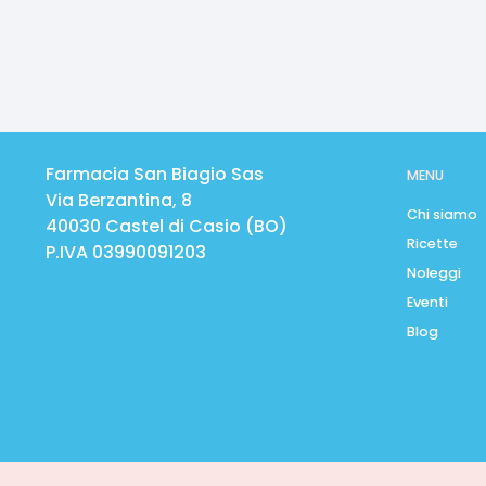
Farmacia San Biagio Sas
MENU
Via Berzantina, 8
Chi siamo
40030
Castel di Casio
(
BO
)
Ricette
P.IVA
03990091203
Noleggi
Eventi
Blog