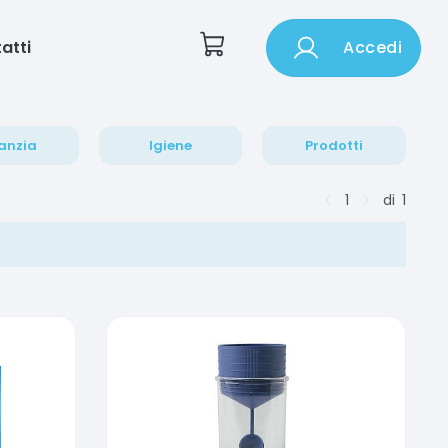
atti
Accedi
anzia
Igiene
Prodotti
1
di
1