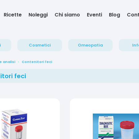
Ricette
Noleggi
Chi siamo
Eventi
Blog
Cont
i
Cosmetici
Omeopatia
Inf
e analisi
Contenitori feci
tori feci