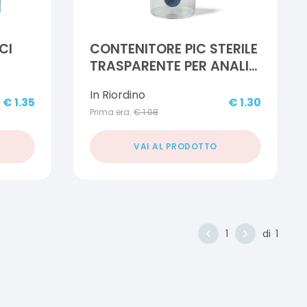
CI
CONTENITORE PIC STERILE
TRASPARENTE PER ANALISI
COPROLOGICHE+
In Riordino
CUCCHIAINO SPECIMEN
€
1.35
€
1.30
Prima era:
€
1.08
TAPPO A VITE ETICHETTA
AUTOADESIVA
VAI AL PRODOTTO
1
di
1