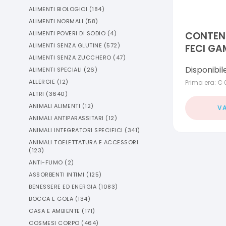
ALIMENTI BIOLOGICI
(
184
)
ALIMENTI NORMALI
(
58
)
ALIMENTI POVERI DI SODIO
(
4
)
CONTENI
ALIMENTI SENZA GLUTINE
(
572
)
FECI G
ALIMENTI SENZA ZUCCHERO
(
47
)
Disponibil
ALIMENTI SPECIALI
(
26
)
ALLERGIE
(
12
)
Prima era:
€
ALTRI
(
3640
)
ANIMALI ALIMENTI
(
12
)
VA
ANIMALI ANTIPARASSITARI
(
12
)
ANIMALI INTEGRATORI SPECIFICI
(
341
)
ANIMALI TOELETTATURA E ACCESSORI
(
123
)
ANTI-FUMO
(
2
)
ASSORBENTI INTIMI
(
125
)
BENESSERE ED ENERGIA
(
1083
)
BOCCA E GOLA
(
134
)
CASA E AMBIENTE
(
171
)
COSMESI CORPO
(
464
)