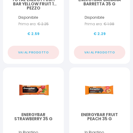
BAR YELLOW FRUIT 1
BARRETTA 35 G
PEZZO
Disponibile
Disponibile
Prima era:
€
2.25
Prima era:
€
1.98
€
2.59
€
2.29
VAI AL PRODOTTO
VAI AL PRODOTTO
ENERGYBAR
ENERGYBAR FRUIT
STRAWBERRY 35 G
PEACH 35 G
In Riordino
In Riordino