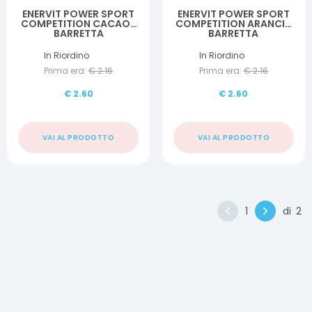
ENERVIT POWER SPORT
ENERVIT POWER SPORT
COMPETITION CACAO 1
COMPETITION ARANCIA
BARRETTA
BARRETTA
In Riordino
In Riordino
Prima era:
€
2.16
Prima era:
€
2.16
€
2.60
€
2.60
VAI AL PRODOTTO
VAI AL PRODOTTO
1
di
2