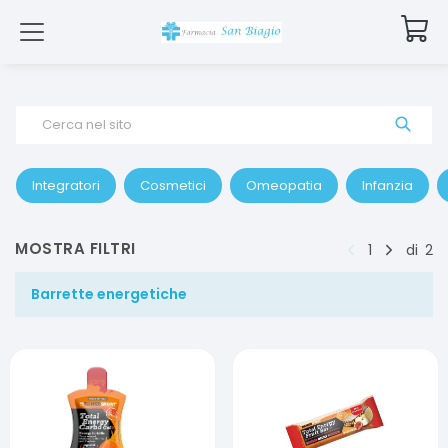
Cerca nel sito
Integratori
Cosmetici
Omeopatia
Infanzia
MOSTRA FILTRI
1
di
2
Barrette energetiche