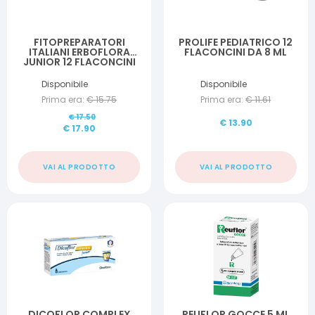
FITOPREPARATORI
PROLIFE PEDIATRICO 12
ITALIANI ERBOFLORA
FLACONCINI DA 8 ML
JUNIOR 12 FLACONCINI
Disponibile
Disponibile
Prima era:
€
15.75
Prima era:
€
11.61
€
17.50
€
13.90
€
17.90
VAI AL PRODOTTO
VAI AL PRODOTTO
DICOFLOR COMPLEX
REUFLOR GOCCE 5 ML