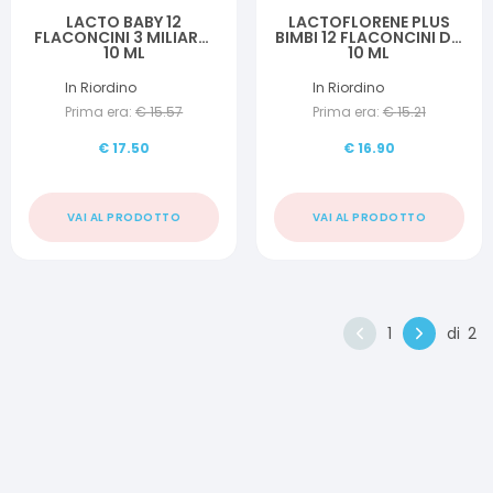
LACTO BABY 12
LACTOFLORENE PLUS
FLACONCINI 3 MILIARDI
BIMBI 12 FLACONCINI DA
10 ML
10 ML
In Riordino
In Riordino
Prima era:
€
15.57
Prima era:
€
15.21
€
17.50
€
16.90
VAI AL PRODOTTO
VAI AL PRODOTTO
1
di
2