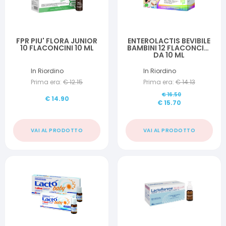
FPR PIU' FLORA JUNIOR
ENTEROLACTIS BEVIBILE
10 FLACONCINI 10 ML
BAMBINI 12 FLACONCINI
DA 10 ML
In Riordino
In Riordino
Prima era:
€
12.15
Prima era:
€
14.13
€
16.50
€
14.90
€
15.70
VAI AL PRODOTTO
VAI AL PRODOTTO