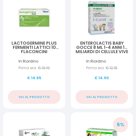
LACTOGERMINE PLUS
ENTEROLACTIS BABY
FERMENTI LATTICI 10
GOCCE 8 ML 1-4 ANNI 14
FLACONCINI
MILIARDI DI CELLULE VIVE
In Riordino
In Riordino
Prima era:
€
13.19
Prima era:
€
12.15
€
14.65
€
14.90
VAI AL PRODOTTO
VAI AL PRODOTTO
5
%