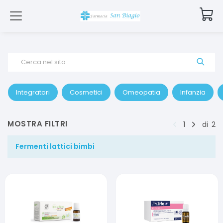
Cerca nel sito
Integratori
Cosmetici
Omeopatia
Infanzia
MOSTRA FILTRI
1
di
2
Fermenti lattici bimbi