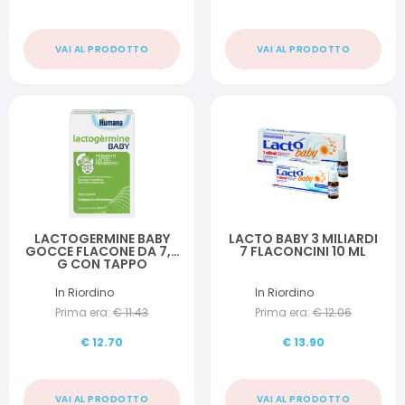
VAI AL PRODOTTO
VAI AL PRODOTTO
LACTOGERMINE BABY
LACTO BABY 3 MILIARDI
GOCCE FLACONE DA 7,5
7 FLACONCINI 10 ML
G CON TAPPO
SERBATOIOE
CONTAGOCCE
In Riordino
In Riordino
Prima era:
€
11.43
Prima era:
€
12.06
€
12.70
€
13.90
VAI AL PRODOTTO
VAI AL PRODOTTO