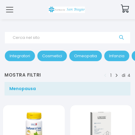
Cerca nel sito
Integratori
Cosmetici
Omeopatia
Infanzia
MOSTRA FILTRI
1
di
4
Menopausa