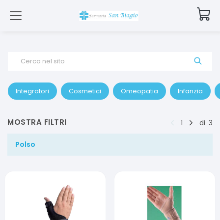
Cerca nel sito
Integratori
Cosmetici
Omeopatia
Infanzia
MOSTRA FILTRI
1
di
3
Polso