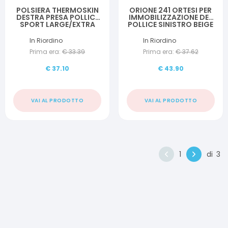
POLSIERA THERMOSKIN
ORIONE 241 ORTESI PER
DESTRA PRESA POLLICE
IMMOBILIZZAZIONE DEL
SPORT LARGE/EXTRA
POLLICE SINISTRO BEIGE
LARGE
M
In Riordino
In Riordino
Prima era:
€
33.39
Prima era:
€
37.62
€
37.10
€
43.90
VAI AL PRODOTTO
VAI AL PRODOTTO
1
di
3