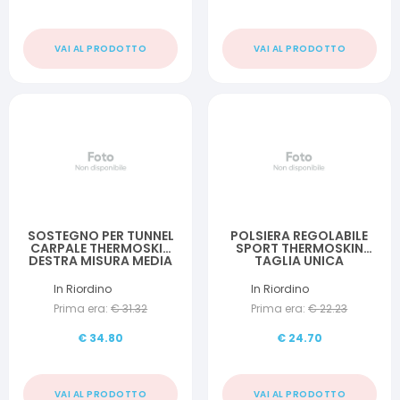
VAI AL PRODOTTO
VAI AL PRODOTTO
SOSTEGNO PER TUNNEL
POLSIERA REGOLABILE
CARPALE THERMOSKIN
SPORT THERMOSKIN
DESTRA MISURA MEDIA
TAGLIA UNICA
UTILE IN CASO DI:
INFIAMMAZIONE DEL
In Riordino
In Riordino
TUNNEL CARPALE,
Prima era:
€
31.32
Prima era:
€
22.23
POSTUMI DI FRATTURE,
TENDINITI, ARTRITI E
ARTROSI 17-19 CM
€
34.80
€
24.70
VAI AL PRODOTTO
VAI AL PRODOTTO