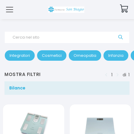
Cerca nel sito
Integratori
Cosmetici
Omeopatia
Infanzia
MOSTRA FILTRI
1
di
1
Bilance