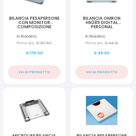
BILANCIA PESAPERSONE
BILANCIA OMRON
CON MONITOR
HN289 DIGITAL
COMPOSIZIONE
PERSONAL
CORPOREA 4SENSORI
PESO PERCENTUALE
In Riordino
In Riordino
MASSA GRASSA E
Prima era:
€
157.50
Prima era:
€
44.10
MASSA MUSCOLARE
BF511 COLORE TURCHESE
€
175.00
€
49.00
VAI AL PRODOTTO
VAI AL PRODOTTO
MICROLIFE BILANCIA
BILANCIA PESAPERSONE