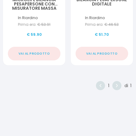
PESAPERSONE CON
DIGITALE
MISURATORE MASSA
GRASSA WS80N PLUS
In Riordino
In Riordino
Prima era:
€
53.91
Prima era:
€
46.53
€
59.90
€
51.70
VAI AL PRODOTTO
VAI AL PRODOTTO
1
di
1