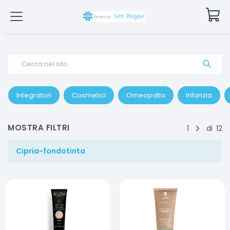
Cerca nel sito
Integratori
Cosmetici
Omeopatia
Infanzia
MOSTRA FILTRI
1
di
12
Cipria-fondotinta