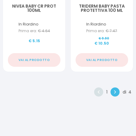
NIVEA BABY CR PROT
TRIDERM BABY PASTA
100ML
PROTETTIVA 100 ML
In Riordino
In Riordino
Prima era:
€
4.64
Prima era:
€
7.47
€
9.90
€
5.15
€
10.50
VAI AL PRODOTTO
VAI AL PRODOTTO
1
di
4