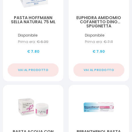
PASTA HOFFMANN
EUPHIDRA AMIDOMIO
SELLA NATURAL 75 ML
COFANETTO DINO
SPUGNETTA
DERMOTERGENTE +
CREMA IDRATANTE +
Disponibile
Disponibile
SPUGNETTA BAGNO
Prima era:
€
6.39
Prima era:
€
7.11
€
7.80
€
7.90
VAI AL PRODOTTO
VAI AL PRODOTTO
PASTA ACQUA CON
BEPANTHENOL PASTA