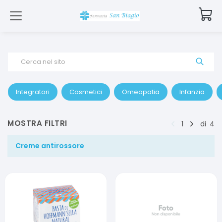
Cerca nel sito
Integratori
Cosmetici
Omeopatia
Infanzia
MOSTRA FILTRI
1
di
4
Creme antirossore