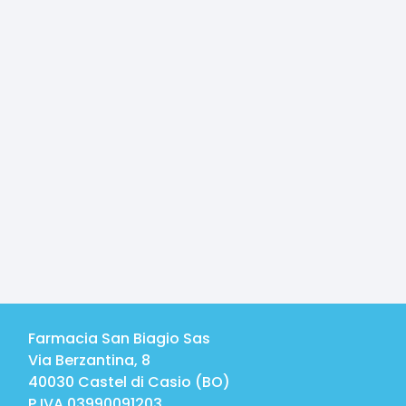
Farmacia San Biagio Sas
Via Berzantina, 8
40030
Castel di Casio
(
BO
)
P.IVA
03990091203