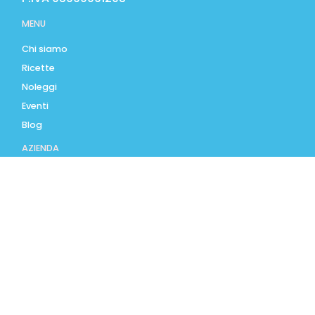
MENU
Chi siamo
Ricette
Noleggi
Eventi
Blog
AZIENDA
Contatti
Accedi
Registrati
Privacy Policy
Condizioni d'uso
INFORMAZIONI
Condizioni di vendita