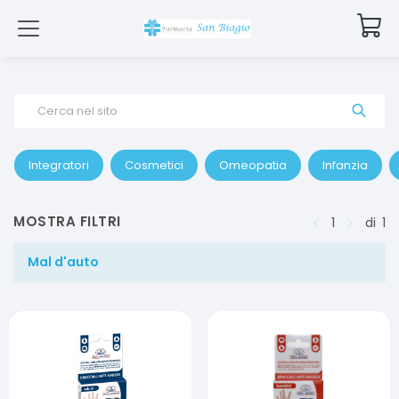
Cerca nel sito
Integratori
Cosmetici
Omeopatia
Infanzia
MOSTRA FILTRI
1
di
1
Mal d'auto