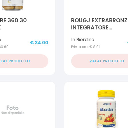
RE 360 30
ROUGJ EXTRABRONZ
E
INTEGRATORE
ALIMENTARE 30 CAP
e
In Riordino
€
34.00
30.60
Prima era:
€
8.91
I AL PRODOTTO
VAI AL PRODOTTO