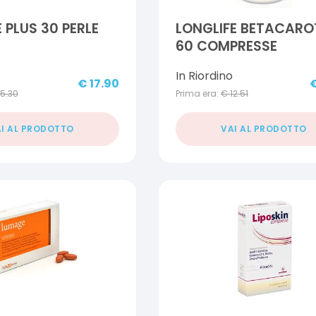
 PLUS 30 PERLE
LONGLIFE BETACARO
60 COMPRESSE
In Riordino
€
17.90
15.30
Prima era:
€
12.51
I AL PRODOTTO
VAI AL PRODOTTO