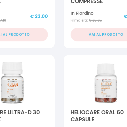
E
COMPRESSE
In Riordino
€
23.00
17.10
Prima era:
€
25.65
I AL PRODOTTO
VAI AL PRODOTTO
RE ULTRA-D 30
HELIOCARE ORAL 60
E
CAPSULE