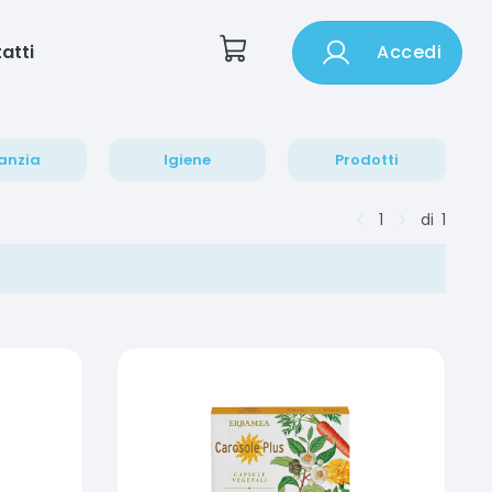
atti
Accedi
anzia
Igiene
Prodotti
1
di
1