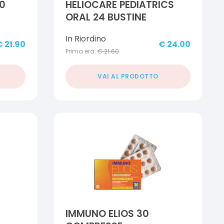
0
HELIOCARE PEDIATRICS
ORAL 24 BUSTINE
In Riordino
€
21.90
€
24.00
Prima era:
€
21.60
VAI AL PRODOTTO
IMMUNO ELIOS 30