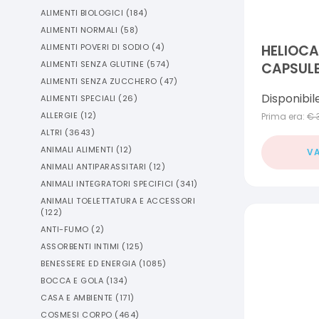
ALIMENTI BIOLOGICI
(
184
)
ALIMENTI NORMALI
(
58
)
ALIMENTI POVERI DI SODIO
(
4
)
HELIOCA
ALIMENTI SENZA GLUTINE
(
574
)
CAPSUL
ALIMENTI SENZA ZUCCHERO
(
47
)
Disponibil
ALIMENTI SPECIALI
(
26
)
ALLERGIE
(
12
)
Prima era:
€
ALTRI
(
3643
)
ANIMALI ALIMENTI
(
12
)
VA
ANIMALI ANTIPARASSITARI
(
12
)
ANIMALI INTEGRATORI SPECIFICI
(
341
)
ANIMALI TOELETTATURA E ACCESSORI
(
122
)
ANTI-FUMO
(
2
)
ASSORBENTI INTIMI
(
125
)
BENESSERE ED ENERGIA
(
1085
)
BOCCA E GOLA
(
134
)
CASA E AMBIENTE
(
171
)
COSMESI CORPO
(
464
)