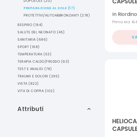
CAPSUL
DOPOSOLE
(
20
)
PREPARAZIONE AL SOLE
(
17
)
In Riordino
PROTETTIVI/AUTOABBRONZANTI
(
278
)
Prima era:
€
RESPIRO
(
194
)
SALUTE DEL NEONATO
(
45
)
VA
SANITARIA
(
686
)
SPORT
(
168
)
TEMPERATURA
(
53
)
TERAPIA CALDO/FREDDO
(
63
)
TEST E ANALISI
(
78
)
TRAUMI E DOLORI
(
295
)
VISTA
(
822
)
VITA DI COPPIA
(
102
)
Attributi
HELIOCA
CAPSUL