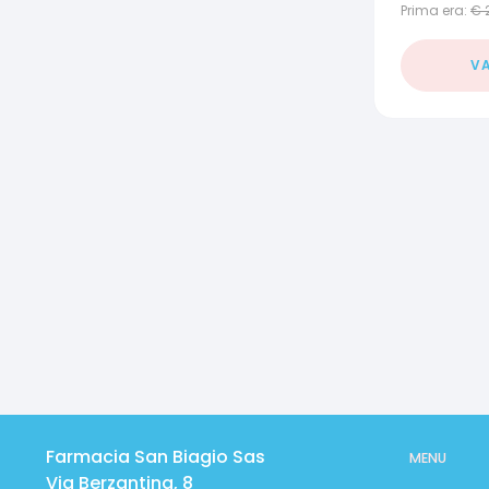
Prima era:
€
VA
Farmacia San Biagio Sas
MENU
Via Berzantina, 8