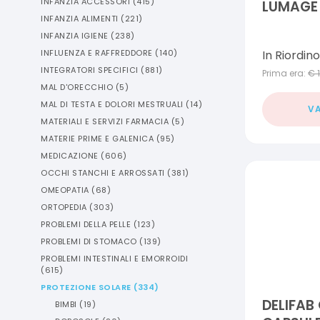
INFANZIA ACCESSORI
(
415
)
LUMAGE
INFANZIA ALIMENTI
(
221
)
INFANZIA IGIENE
(
238
)
In Riordino
INFLUENZA E RAFFREDDORE
(
140
)
INTEGRATORI SPECIFICI
(
881
)
Prima era:
€
MAL D'ORECCHIO
(
5
)
MAL DI TESTA E DOLORI MESTRUALI
(
14
)
VA
MATERIALI E SERVIZI FARMACIA
(
5
)
MATERIE PRIME E GALENICA
(
95
)
MEDICAZIONE
(
606
)
OCCHI STANCHI E ARROSSATI
(
381
)
OMEOPATIA
(
68
)
ORTOPEDIA
(
303
)
PROBLEMI DELLA PELLE
(
123
)
PROBLEMI DI STOMACO
(
139
)
PROBLEMI INTESTINALI E EMORROIDI
(
615
)
PROTEZIONE SOLARE
(
334
)
DELIFAB
BIMBI
(
19
)