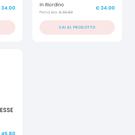
In Riordino
€
34.00
€
34.00
Prima era:
€
30.60
VAI AL PRODOTTO
ESSE
€
45.80