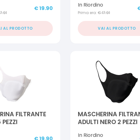
In Riordino
€
19.90
17.91
Prima era:
€
17.91
I AL PRODOTTO
VAI AL PRODOTTO
INA FILTRANTE
MASCHERINA FILTRA
 PEZZI
ADULTI NERO 2 PEZZI
In Riordino
€
19.90