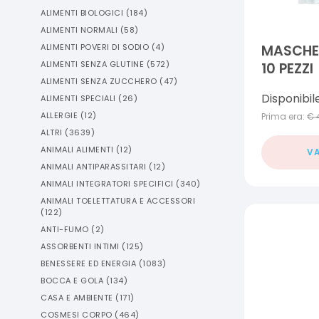
ALIMENTI BIOLOGICI
(
184
)
ALIMENTI NORMALI
(
58
)
ALIMENTI POVERI DI SODIO
(
4
)
MASCHE
ALIMENTI SENZA GLUTINE
(
572
)
10 PEZZI
ALIMENTI SENZA ZUCCHERO
(
47
)
Disponibil
ALIMENTI SPECIALI
(
26
)
ALLERGIE
(
12
)
Prima era:
€
ALTRI
(
3639
)
ANIMALI ALIMENTI
(
12
)
VA
ANIMALI ANTIPARASSITARI
(
12
)
ANIMALI INTEGRATORI SPECIFICI
(
340
)
ANIMALI TOELETTATURA E ACCESSORI
(
122
)
ANTI-FUMO
(
2
)
ASSORBENTI INTIMI
(
125
)
BENESSERE ED ENERGIA
(
1083
)
BOCCA E GOLA
(
134
)
CASA E AMBIENTE
(
171
)
COSMESI CORPO
(
464
)