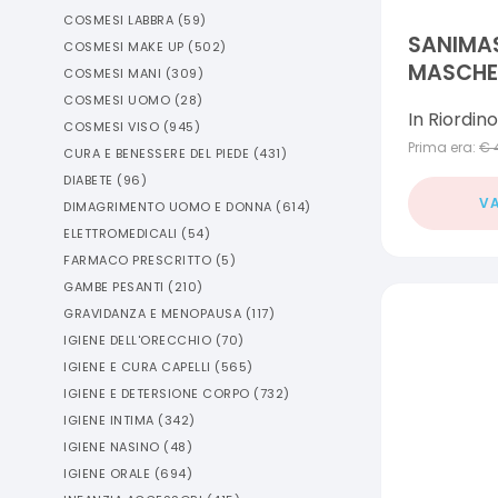
COSMESI LABBRA
(
59
)
SANIMA
COSMESI MAKE UP
(
502
)
MASCHE
COSMESI MANI
(
309
)
LILLA 10 
COSMESI UOMO
(
28
)
In Riordino
COSMESI VISO
(
945
)
Prima era:
€
CURA E BENESSERE DEL PIEDE
(
431
)
DIABETE
(
96
)
VA
DIMAGRIMENTO UOMO E DONNA
(
614
)
ELETTROMEDICALI
(
54
)
FARMACO PRESCRITTO
(
5
)
GAMBE PESANTI
(
210
)
GRAVIDANZA E MENOPAUSA
(
117
)
IGIENE DELL'ORECCHIO
(
70
)
IGIENE E CURA CAPELLI
(
565
)
IGIENE E DETERSIONE CORPO
(
732
)
IGIENE INTIMA
(
342
)
IGIENE NASINO
(
48
)
IGIENE ORALE
(
694
)