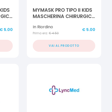
KIDS
MYMASK PRO TIPO II KIDS
RGICA
MASCHERINA CHIRURGICA
A 3 STRATI 10 PEZZI
In Riordino
AZZURRO
€
5.00
€
5.00
Prima era:
€
4.50
VAI AL PRODOTTO