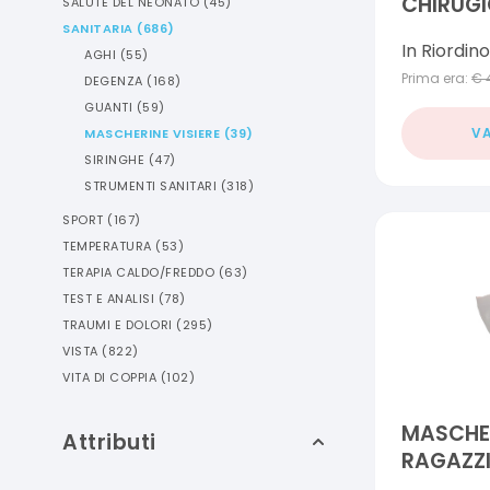
CHIRUGIC
SALUTE DEL NEONATO
(
45
)
PEZZI
SANITARIA
(
686
)
In Riordino
AGHI
(
55
)
Prima era:
€
DEGENZA
(
168
)
GUANTI
(
59
)
VA
MASCHERINE VISIERE
(
39
)
SIRINGHE
(
47
)
STRUMENTI SANITARI
(
318
)
SPORT
(
167
)
TEMPERATURA
(
53
)
TERAPIA CALDO/FREDDO
(
63
)
TEST E ANALISI
(
78
)
TRAUMI E DOLORI
(
295
)
VISTA
(
822
)
VITA DI COPPIA
(
102
)
MASCHER
Attributi
RAGAZZI