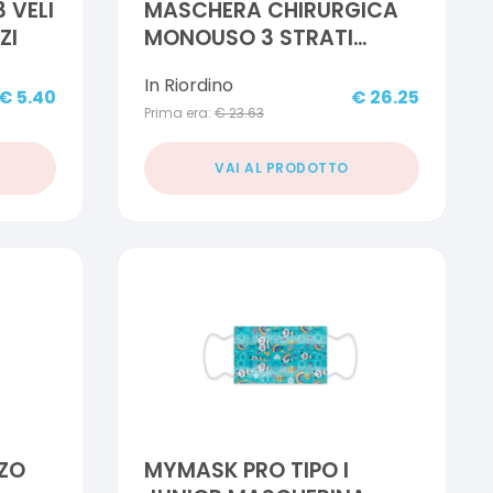
 VELI
MASCHERA CHIRURGICA
ZI
MONOUSO 3 STRATI
DIMENSIONI 95X175 MM
In Riordino
ELASTICI AURICOLARI 50
€
5.40
€
26.25
Prima era:
€
23.63
PEZZI
VAI AL PRODOTTO
ZZO
MYMASK PRO TIPO I