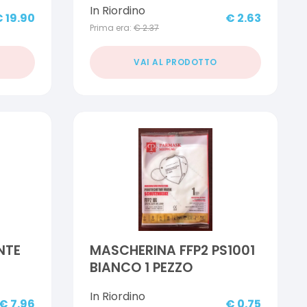
In Riordino
€
19.90
€
2.63
Prima era:
€
2.37
VAI AL PRODOTTO
NTE
MASCHERINA FFP2 PS1001
BIANCO 1 PEZZO
In Riordino
€
7.96
€
0.75