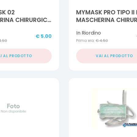
SK 02
MYMASK PRO TIPO II 
RINA CHIRURGICA
MASCHERINA CHIRU
PEZZI
A 3 STRATI 10 PEZZI
In Riordino
€
5.00
4.50
Prima era:
€
4.50
I AL PRODOTTO
VAI AL PRODOTTO