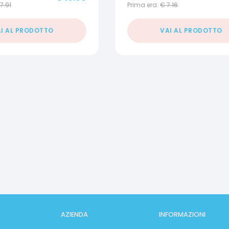
17.91
Prima era:
€
7.16
I AL PRODOTTO
VAI AL PRODOTTO
AZIENDA
INFORMAZIONI