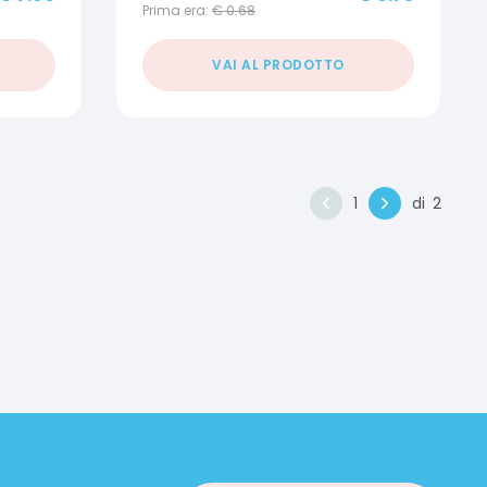
Prima era:
€
0.68
VAI AL PRODOTTO
1
di
2