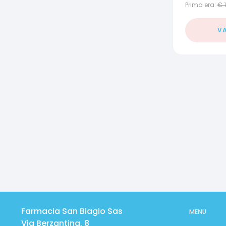
Prima era:
€
VA
Farmacia San Biagio Sas
MENU
Via Berzantina, 8