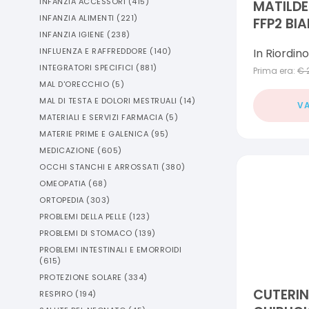
INFANZIA ACCESSORI
(
415
)
MATILD
INFANZIA ALIMENTI
(
221
)
FFP2 BI
INFANZIA IGIENE
(
238
)
In Riordino
INFLUENZA E RAFFREDDORE
(
140
)
INTEGRATORI SPECIFICI
(
881
)
Prima era:
€
MAL D'ORECCHIO
(
5
)
MAL DI TESTA E DOLORI MESTRUALI
(
14
)
VA
MATERIALI E SERVIZI FARMACIA
(
5
)
MATERIE PRIME E GALENICA
(
95
)
MEDICAZIONE
(
605
)
OCCHI STANCHI E ARROSSATI
(
380
)
OMEOPATIA
(
68
)
ORTOPEDIA
(
303
)
PROBLEMI DELLA PELLE
(
123
)
PROBLEMI DI STOMACO
(
139
)
PROBLEMI INTESTINALI E EMORROIDI
(
615
)
PROTEZIONE SOLARE
(
334
)
CUTERI
RESPIRO
(
194
)