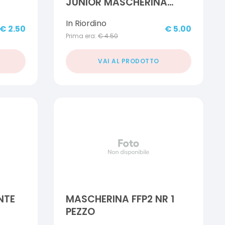
JUNIOR MASCHERINA
CHIRURGICA FANTASY
In Riordino
CELESTE 10 PEZZI
€
2.50
€
5.00
Prima era:
€
4.50
VAI AL PRODOTTO
NTE
MASCHERINA FFP2 NR 1
PEZZO