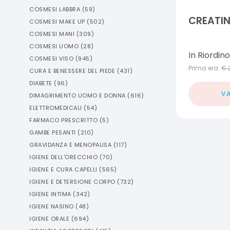
COSMESI LABBRA
(
59
)
CREATIN
COSMESI MAKE UP
(
502
)
COSMESI MANI
(
309
)
COSMESI UOMO
(
28
)
In Riordino
COSMESI VISO
(
945
)
Prima era:
€
CURA E BENESSERE DEL PIEDE
(
431
)
DIABETE
(
96
)
VA
DIMAGRIMENTO UOMO E DONNA
(
616
)
ELETTROMEDICALI
(
54
)
FARMACO PRESCRITTO
(
5
)
GAMBE PESANTI
(
210
)
GRAVIDANZA E MENOPAUSA
(
117
)
IGIENE DELL'ORECCHIO
(
70
)
IGIENE E CURA CAPELLI
(
565
)
IGIENE E DETERSIONE CORPO
(
732
)
IGIENE INTIMA
(
342
)
IGIENE NASINO
(
48
)
IGIENE ORALE
(
694
)