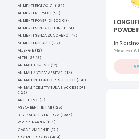
ALIMENTI BIOLOGICI
(
184
)
ALIMENTI NORMALI
(
58
)
ALIMENTI POVERI DI SODIO
(
4
)
LONGLIF
ALIMENTI SENZA GLUTINE
(
574
)
POWDER
ALIMENTI SENZA ZUCCHERO
(
47
)
In Riordino
ALIMENTI SPECIALI
(
26
)
ALLERGIE
(
12
)
Prima era:
€
ALTRI
(
3643
)
ANIMALI ALIMENTI
(
12
)
VA
ANIMALI ANTIPARASSITARI
(
12
)
ANIMALI INTEGRATORI SPECIFICI
(
341
)
ANIMALI TOELETTATURA E ACCESSORI
(
122
)
ANTI-FUMO
(
2
)
ASSORBENTI INTIMI
(
125
)
BENESSERE ED ENERGIA
(
1085
)
BOCCA E GOLA
(
134
)
CASA E AMBIENTE
(
171
)
COSMESI CORPO
(
464
)