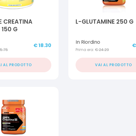
E CREATINA
L-GLUTAMINE 250 G
 150 G
In Riordino
€
18.30
15.75
Prima era:
€
24.29
I AL PRODOTTO
VAI AL PRODOTTO