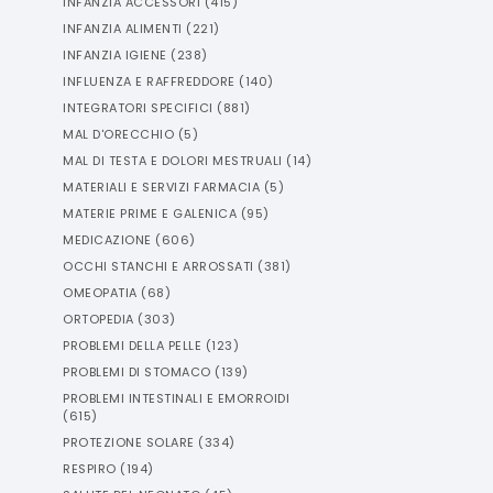
INFANZIA ACCESSORI
(
415
)
INFANZIA ALIMENTI
(
221
)
INFANZIA IGIENE
(
238
)
INFLUENZA E RAFFREDDORE
(
140
)
INTEGRATORI SPECIFICI
(
881
)
MAL D'ORECCHIO
(
5
)
MAL DI TESTA E DOLORI MESTRUALI
(
14
)
MATERIALI E SERVIZI FARMACIA
(
5
)
MATERIE PRIME E GALENICA
(
95
)
MEDICAZIONE
(
606
)
OCCHI STANCHI E ARROSSATI
(
381
)
OMEOPATIA
(
68
)
ORTOPEDIA
(
303
)
PROBLEMI DELLA PELLE
(
123
)
PROBLEMI DI STOMACO
(
139
)
PROBLEMI INTESTINALI E EMORROIDI
(
615
)
PROTEZIONE SOLARE
(
334
)
RESPIRO
(
194
)