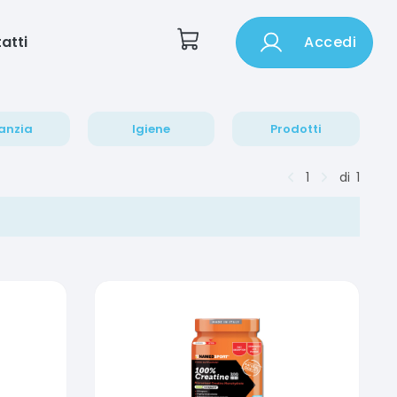
atti
Accedi
anzia
Igiene
Prodotti
1
di
1