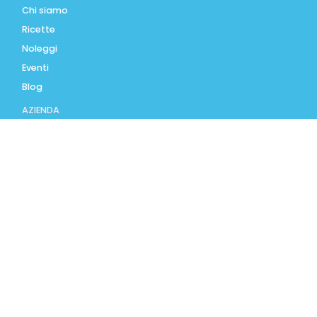
Chi siamo
Ricette
Noleggi
Eventi
Blog
AZIENDA
Contatti
Accedi
Registrati
Privacy Policy
Condizioni d'uso
INFORMAZIONI
Condizioni di vendita
Modalità e costi di
spedizione
Pagamenti accettati