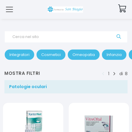
Cerca nel sito
Integratori
Cosmetici
Omeopatia
Infanzia
MOSTRA FILTRI
1
di
8
Patologie oculari