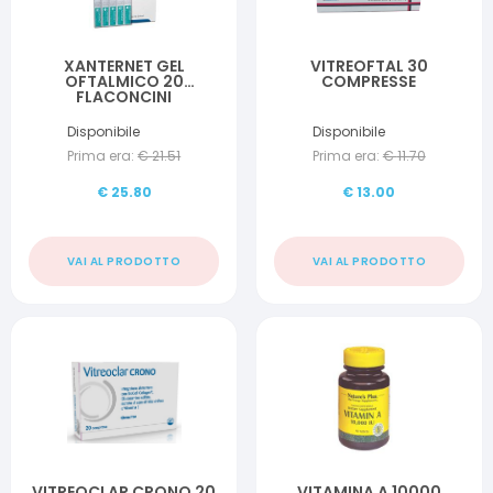
XANTERNET GEL
VITREOFTAL 30
OFTALMICO 20
COMPRESSE
FLACONCINI
MONODOSE 0,4 ML
Disponibile
Disponibile
Prima era:
€
21.51
Prima era:
€
11.70
€
25.80
€
13.00
VAI AL PRODOTTO
VAI AL PRODOTTO
VITREOCLAR CRONO 20
VITAMINA A 10000