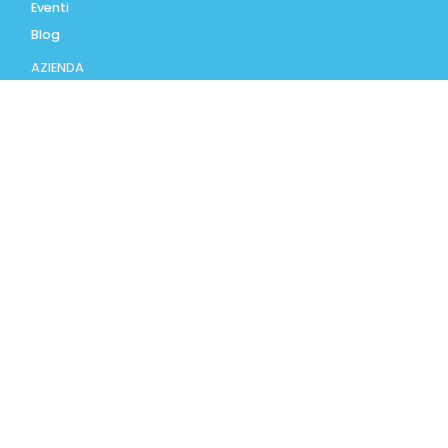
Eventi
Blog
AZIENDA
Contatti
Accedi
Registrati
Privacy Policy
Condizioni d'uso
INFORMAZIONI
Condizioni di vendita
Modalità e costi di
spedizione
Pagamenti accettati
Assistenza Clienti