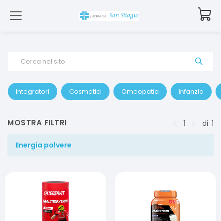
Cerca nel sito
Integratori
Cosmetici
Omeopatia
Infanzia
MOSTRA FILTRI
1
di
1
Energia polvere